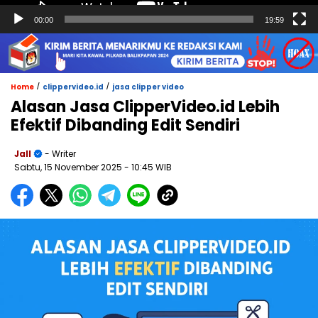
00:00
19:59
/
/
Home
clippervideo.id
jasa clipper video
Alasan Jasa ClipperVideo.id Lebih
Efektif Dibanding Edit Sendiri
Jall
- Writer
Sabtu, 15 November 2025
- 10:45 WIB