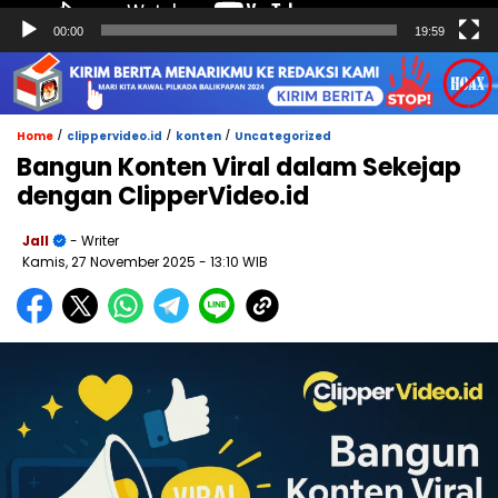
00:00
19:59
/
/
/
Home
clippervideo.id
konten
Uncategorized
Bangun Konten Viral dalam Sekejap
dengan ClipperVideo.id
Jall
- Writer
Kamis, 27 November 2025
- 13:10 WIB