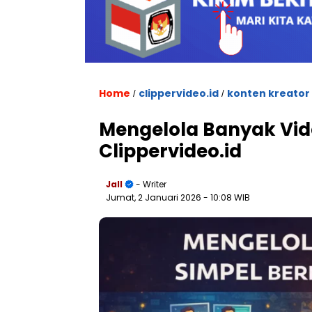
Home
clippervideo.id
konten kreator
/
/
Mengelola Banyak Vid
Clippervideo.id
Jall
- Writer
Jumat, 2 Januari 2026
- 10:08 WIB