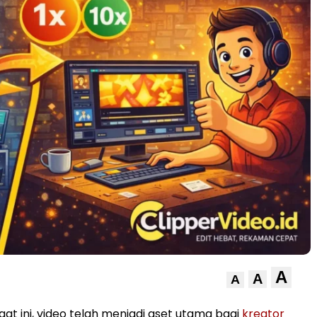
A
A
A
 saat ini, video telah menjadi aset utama bagi
kreator