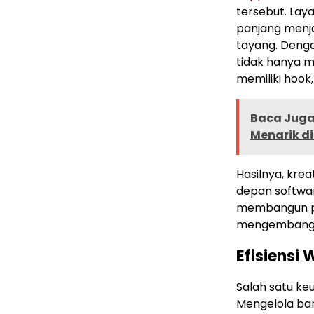
tersebut. Lay
panjang menja
tayang. Denga
tidak hanya m
memiliki hook,
Baca Juga 
Menarik di
Hasilnya, kre
depan software
membangun per
mengembangka
Efisiensi
Salah satu keu
Mengelola ban