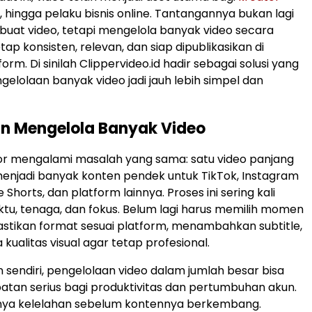
 hingga pelaku bisnis online. Tantangannya bukan lagi
uat video, tetapi mengelola banyak video secara
etap konsisten, relevan, dan siap dipublikasikan di
orm. Di sinilah Clippervideo.id hadir sebagai solusi yang
lolaan banyak video jadi jauh lebih simpel dan
n Mengelola Banyak Video
or mengalami masalah yang sama: satu video panjang
menjadi banyak konten pendek untuk TikTok, Instagram
 Shorts, dan platform lainnya. Proses ini sering kali
u, tenaga, dan fokus. Belum lagi harus memilih momen
stikan format sesuai platform, menambahkan subtitle,
kualitas visual agar tetap profesional.
n sendiri, pengelolaan video dalam jumlah besar bisa
tan serius bagi produktivitas dan pertumbuhan akun.
rnya kelelahan sebelum kontennya berkembang.