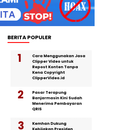
BERITA POPULER
Cara Menggunakan Jasa
Clipper Video untuk
Repost Konten Tanpa
Kena Copyright
ClipperVideo.id
Pasar Terapung
Banjarmasin Kini Sudah
Menerima Pembayaran
QRIS
Kemhan Dukung
Kebijakan Presiden