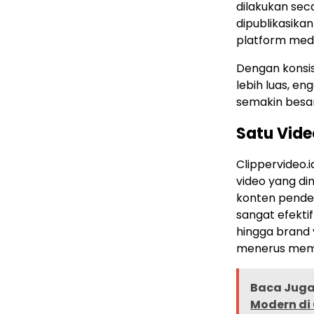
dilakukan sec
dipublikasika
platform media
Dengan konsis
lebih luas, e
semakin besar
Satu Vid
Clippervideo.
video yang di
konten pendek
sangat efekti
hingga brand y
menerus memb
Baca Juga 
Modern di 