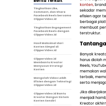
Berita Terkait
konten,
brand,
Tingkatkan Like,
sekadar memb
Comment, dan Share
efisien agar t
Facebook Reels bersama
ClipperVideo.id
berbagai platf
membuat penge
Tingkatkan Engagement
Facebook Reels dengan
terstruktur.
ClipperVideo.id
Tantanga
Hasil Maksimal dari
Konten Simpel di
ClipperVideo.id
Banyak kreat
Clippervideo.id
harus diolah 
Membantu Kreator
Reels, YouTube
Menyusun Strategi
Konten
memakan wakt
terbaik, mema
Mengolah Video Lebih
Efisien dengan Teknologi
serta menjaga 
Clippervideo.id
Jika dikerjaka
Clippervideo.id Bantu
menjadi hamba
Kreator Bangun Sistem
Konten Sendiri
Kreator akhi