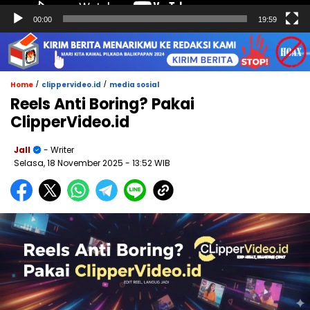
00:00
19:59
/
/
Home
clippervideo.id
media sosial
Reels Anti Boring? Pakai
ClipperVideo.id
Jall
- Writer
Selasa, 18 November 2025
- 13:52 WIB