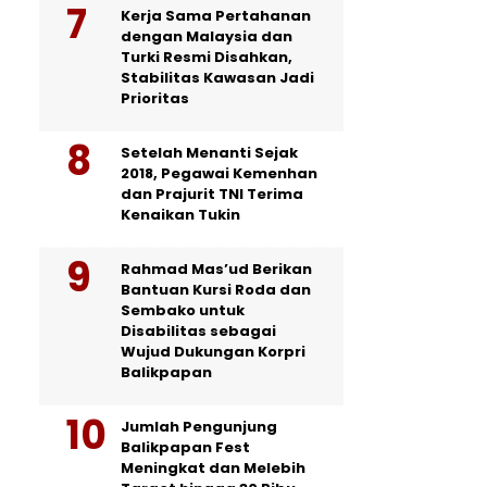
Kerja Sama Pertahanan
dengan Malaysia dan
Turki Resmi Disahkan,
Stabilitas Kawasan Jadi
Prioritas
Setelah Menanti Sejak
2018, Pegawai Kemenhan
dan Prajurit TNI Terima
Kenaikan Tukin
Rahmad Mas’ud Berikan
Bantuan Kursi Roda dan
Sembako untuk
Disabilitas sebagai
Wujud Dukungan Korpri
Balikpapan
Jumlah Pengunjung
Balikpapan Fest
Meningkat dan Melebih