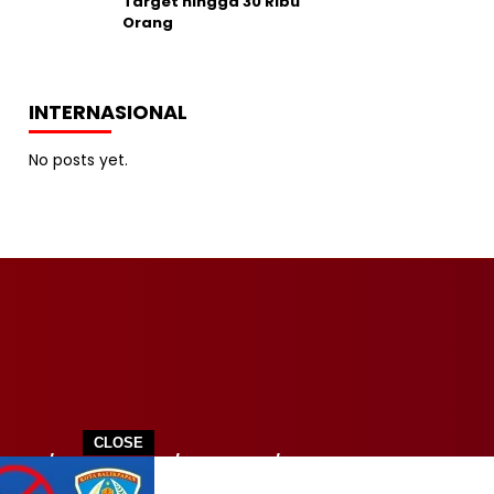
Target hingga 30 Ribu
Orang
INTERNASIONAL
No posts yet.
CLOSE
ITIK
TEKNOLOGI
WISATA
SPORT