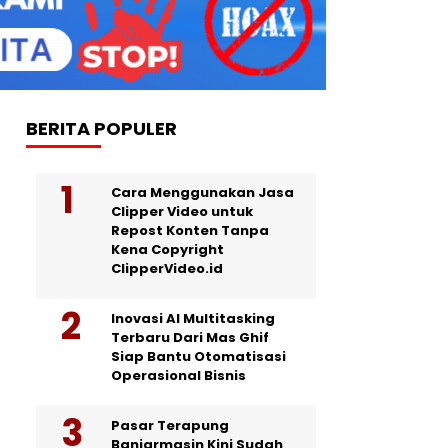
BERITA POPULER
Cara Menggunakan Jasa
Clipper Video untuk
Repost Konten Tanpa
Kena Copyright
ClipperVideo.id
Inovasi AI Multitasking
Terbaru Dari Mas Ghif
Siap Bantu Otomatisasi
Operasional Bisnis
Pasar Terapung
Banjarmasin Kini Sudah