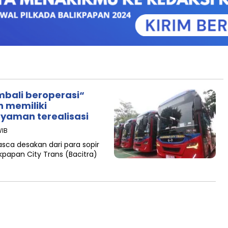
embali beroperasi“
 memiliki
yaman terealisasi
WIB
asca desakan dari para sopir
kpapan City Trans (Bacitra)