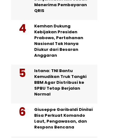
Menerima Pembayaran
QRIS
Kemhan Dukung
Kebijakan Presiden
Prabowo, Pertahanan
Nasional Tak Hanya
Diukur dari Besaran
Anggaran
Istana: TNI Bantu
Kemudikan Truk Tangki
BBM Agar Distribusi ke
SPBU Tetap Berjalan
Normal
Giuseppe Garibaldi Dinilai
Bisa Perkuat Komando
Laut, Pengawasan, dan
Respons Bencana