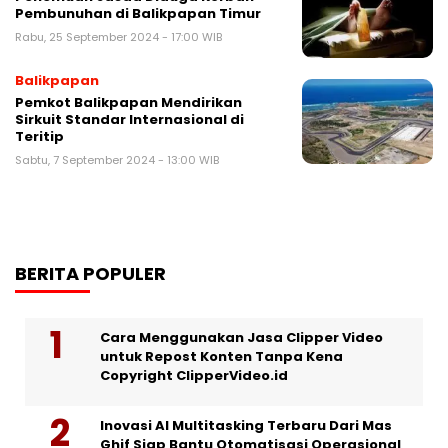
Pembunuhan di Balikpapan Timur
Rabu, 25 September 2024 - 17:00 WIB
Balikpapan
Pemkot Balikpapan Mendirikan
Sirkuit Standar Internasional di
Teritip
Sabtu, 7 September 2024 - 13:00 WIB
BERITA POPULER
Cara Menggunakan Jasa Clipper Video
untuk Repost Konten Tanpa Kena
Copyright ClipperVideo.id
Inovasi AI Multitasking Terbaru Dari Mas
Ghif Siap Bantu Otomatisasi Operasional