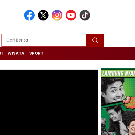
GI
WISATA
SPORT