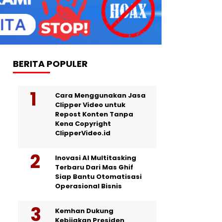
BERITA POPULER
Cara Menggunakan Jasa
Clipper Video untuk
Repost Konten Tanpa
Kena Copyright
ClipperVideo.id
Inovasi AI Multitasking
Terbaru Dari Mas Ghif
Siap Bantu Otomatisasi
Operasional Bisnis
Kemhan Dukung
Kebijakan Presiden