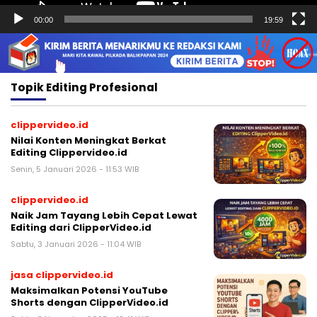
00:00
19:59
Topik
Editing Profesional
clippervideo.id
Nilai Konten Meningkat Berkat
Editing Clippervideo.id
Senin, 5 Januari 2026 - 11:53 WIB
clippervideo.id
Naik Jam Tayang Lebih Cepat Lewat
Editing dari ClipperVideo.id
Sabtu, 3 Januari 2026 - 11:04 WIB
jasa clippervideo.id
Maksimalkan Potensi YouTube
Shorts dengan ClipperVideo.id