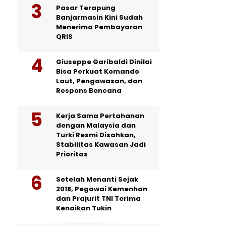
Pasar Terapung
Banjarmasin Kini Sudah
Menerima Pembayaran
QRIS
Giuseppe Garibaldi Dinilai
Bisa Perkuat Komando
Laut, Pengawasan, dan
Respons Bencana
Kerja Sama Pertahanan
dengan Malaysia dan
Turki Resmi Disahkan,
Stabilitas Kawasan Jadi
Prioritas
Setelah Menanti Sejak
2018, Pegawai Kemenhan
dan Prajurit TNI Terima
Kenaikan Tukin