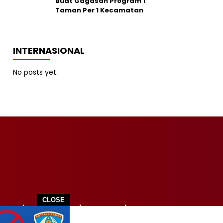
Buat Gagasan Program 1
Taman Per 1 Kecamatan
INTERNASIONAL
No posts yet.
CLOSE
ITIK
TEKNOLOGI
WISATA
SPORT