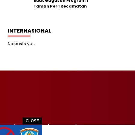
Buat Gagasan Program 1
Taman Per 1 Kecamatan
INTERNASIONAL
No posts yet.
CLOSE
ITIK
TEKNOLOGI
WISATA
SPORT