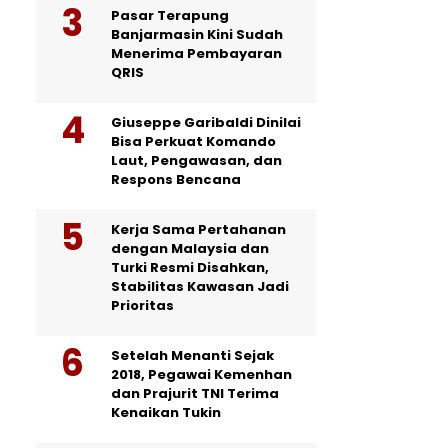
Pasar Terapung
Banjarmasin Kini Sudah
Menerima Pembayaran
QRIS
Giuseppe Garibaldi Dinilai
Bisa Perkuat Komando
Laut, Pengawasan, dan
Respons Bencana
Kerja Sama Pertahanan
dengan Malaysia dan
Turki Resmi Disahkan,
Stabilitas Kawasan Jadi
Prioritas
Setelah Menanti Sejak
2018, Pegawai Kemenhan
dan Prajurit TNI Terima
Kenaikan Tukin