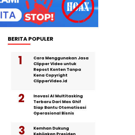
BERITA POPULER
Cara Menggunakan Jasa
Clipper Video untuk
Repost Konten Tanpa
Kena Copyright
ClipperVideo.id
Inovasi AI Multitasking
Terbaru Dari Mas Ghif
Siap Bantu Otomatisasi
Operasional Bisnis
Kemhan Dukung
Kebijakan Presiden