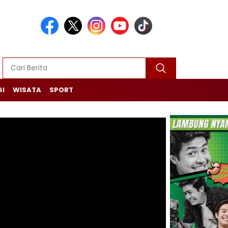
GI
WISATA
SPORT