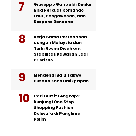
Giuseppe Garibaldi Dinilai
Bisa Perkuat Komando
Laut, Pengawasan, dan
Respons Bencana
Kerja Sama Pertahanan
dengan Malaysia dan
Turki Resmi Disahkan,
Stabilitas Kawasan Jadi
Prioritas
Mengenal Baju Takwo
Busana Khas Balikpapan
Cari Outfit Lengkap?
Kunjungi One Stop
Shopping Fashion
Deliwafa di Panglima
Polim