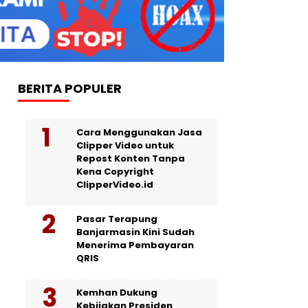
BERITA POPULER
Cara Menggunakan Jasa
Clipper Video untuk
Repost Konten Tanpa
Kena Copyright
ClipperVideo.id
Pasar Terapung
Banjarmasin Kini Sudah
Menerima Pembayaran
QRIS
Kemhan Dukung
Kebijakan Presiden