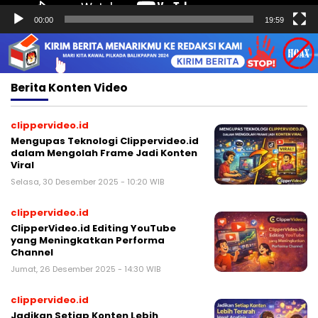
00:00
19:59
Berita
Konten Video
clippervideo.id
Mengupas Teknologi Clippervideo.id
dalam Mengolah Frame Jadi Konten
Viral
Selasa, 30 Desember 2025 - 10:20 WIB
clippervideo.id
ClipperVideo.id Editing YouTube
yang Meningkatkan Performa
Channel
Jumat, 26 Desember 2025 - 14:30 WIB
clippervideo.id
Jadikan Setiap Konten Lebih