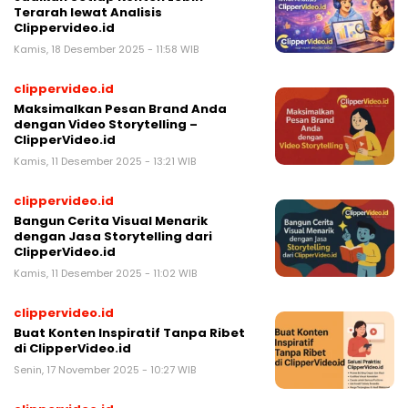
Terarah lewat Analisis
Clippervideo.id
Kamis, 18 Desember 2025 - 11:58 WIB
clippervideo.id
Maksimalkan Pesan Brand Anda
dengan Video Storytelling –
ClipperVideo.id
Kamis, 11 Desember 2025 - 13:21 WIB
clippervideo.id
Bangun Cerita Visual Menarik
dengan Jasa Storytelling dari
ClipperVideo.id
Kamis, 11 Desember 2025 - 11:02 WIB
clippervideo.id
Buat Konten Inspiratif Tanpa Ribet
di ClipperVideo.id
Senin, 17 November 2025 - 10:27 WIB