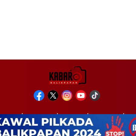
INTAHAN
KESEHATAN
KRIMINAL
PENDIDIKAN
POL
COPYRIGHT © 2026 KABARBALIKPAPAN.COM - ALL RIGHTS RESERVED