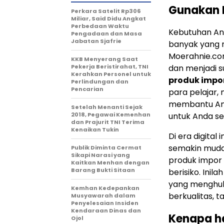
Gunakan 
Perkara Satelit Rp306
Miliar, Said Didu Angkat
Perbedaan Waktu
Kebutuhan And
Pengadaan dan Masa
Jabatan Sjafrie
banyak yang r
Moerahnie.co
KKB Menyerang Saat
Pekerja Beristirahat, TNI
dan menjadi s
Kerahkan Personel untuk
produk impo
Perlindungan dan
Pencarian
para pelajar,
membantu An
Setelah Menanti Sejak
2018, Pegawai Kemenhan
untuk Anda s
dan Prajurit TNI Terima
Kenaikan Tukin
Di era digital
semakin mudah
Publik Diminta Cermat
Sikapi Narasi yang
produk impor
Kaitkan Menhan dengan
Barang Bukti Sitaan
berisiko. Ini
yang menghu
Kemhan Kedepankan
berkualitas, 
Musyawarah dalam
Penyelesaian Insiden
Kendaraan Dinas dan
Kenapa ha
Ojol