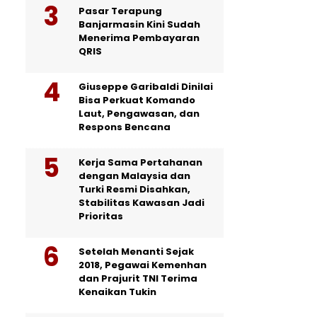
Pasar Terapung
Banjarmasin Kini Sudah
Menerima Pembayaran
QRIS
Giuseppe Garibaldi Dinilai
Bisa Perkuat Komando
Laut, Pengawasan, dan
Respons Bencana
Kerja Sama Pertahanan
dengan Malaysia dan
Turki Resmi Disahkan,
Stabilitas Kawasan Jadi
Prioritas
Setelah Menanti Sejak
2018, Pegawai Kemenhan
dan Prajurit TNI Terima
Kenaikan Tukin