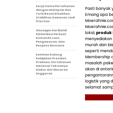
Kerja Sama Pertahanan
Pasti banyak
dengan Malaysia dan
Turki Resmi Disahkan,
Emang apa bed
Stabilitas Kawasan Jadi
Moerahnie.co
Prioritas
Moerahnie.co
Giuseppe Garibaldi
lokal,
produk 
Dinilai Bisa Perkuat
Komando Laut,
menyediakan p
Pengawasan, dan
murah dan bisa
Respons Bencana
seperti mend
Kemhan Dukung
Membership di
Kebijakan Presiden
Prabowo, Pertahanan
masalah paket
Nasional Tak Hanya
akan di antar
Diukur dari Besaran
Anggaran
pengantarann
logistik yang
selamat samp