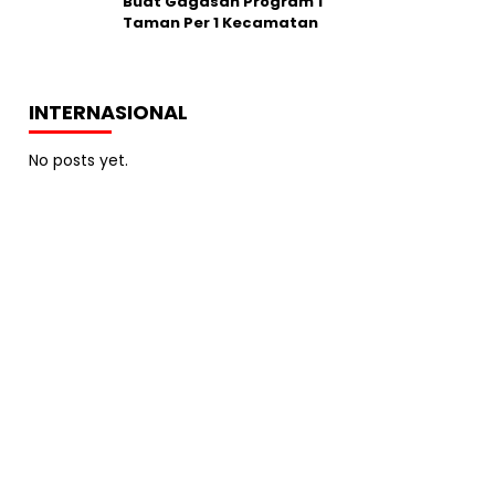
Buat Gagasan Program 1
Taman Per 1 Kecamatan
INTERNASIONAL
No posts yet.