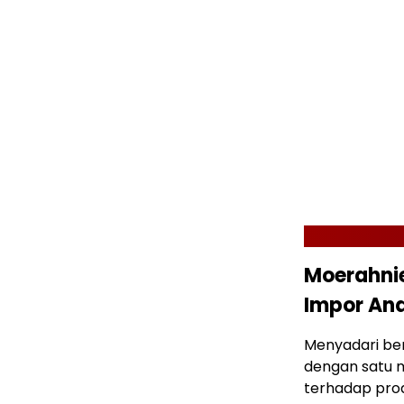
Moerahnie
Impor An
Menyadari be
dengan satu 
terhadap pro