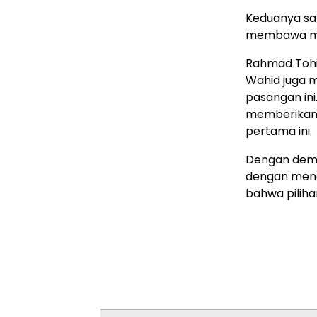
Keduanya san
membawa man
Rahmad Tohi
Wahid juga 
pasangan ini
memberikan 
pertama ini.
Dengan demik
dengan mena
bahwa piliha