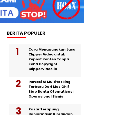
BERITA POPULER
Cara Menggunakan Jasa
Clipper Video untuk
Repost Konten Tanpa
Kena Copyright
ClipperVideo.id
Inovasi AI Multitasking
Terbaru Dari Mas Ghif
Siap Bantu Otomatisasi
Operasional Bisnis
Pasar Terapung
Banjarmasin Kini Sudah