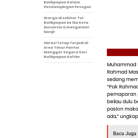
Balikpapan Dalam
Pendampingan Petugas
Warga di sekitar Tol
Balikpapan ke Ibu Kota
Nusantara mengalami
banjir
Abrasi Tetap Terjadi di
Area Timur Pantai
Manggar Segara Sari
Balikpapan Kaltim
Muhammad Fir
Rahmad Mas
sedang memp
“Pak Rahmad
pemaparan p
beliau dulu 
paslon maka
ada,” ungkap
Baca Juga 