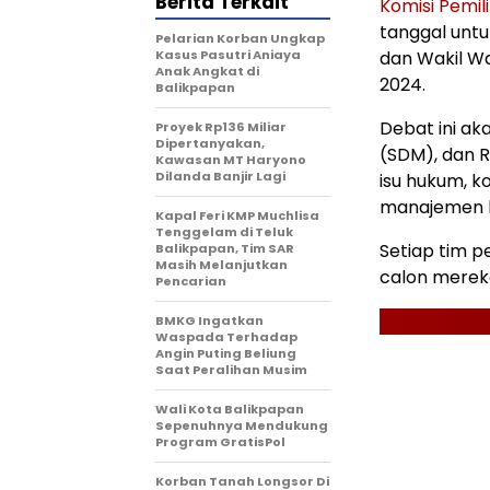
Berita Terkait
Komisi Pemi
tanggal untu
Pelarian Korban Ungkap
Kasus Pasutri Aniaya
dan Wakil Wa
Anak Angkat di
2024.
Balikpapan
Debat ini a
Proyek Rp136 Miliar
Dipertanyakan,
(SDM), dan 
Kawasan MT Haryono
Dilanda Banjir Lagi
isu hukum, ko
manajemen k
Kapal Feri KMP Muchlisa
Tenggelam di Teluk
Setiap tim 
Balikpapan, Tim SAR
Masih Melanjutkan
calon merek
Pencarian
BMKG Ingatkan
Waspada Terhadap
Angin Puting Beliung
Saat Peralihan Musim
Wali Kota Balikpapan
Sepenuhnya Mendukung
Program GratisPol
Korban Tanah Longsor Di