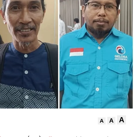
A
A
A