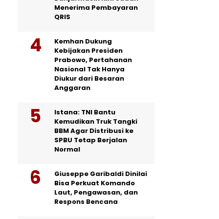
Menerima Pembayaran
QRIS
Kemhan Dukung
Kebijakan Presiden
Prabowo, Pertahanan
Nasional Tak Hanya
Diukur dari Besaran
Anggaran
Istana: TNI Bantu
Kemudikan Truk Tangki
BBM Agar Distribusi ke
SPBU Tetap Berjalan
Normal
Giuseppe Garibaldi Dinilai
Bisa Perkuat Komando
Laut, Pengawasan, dan
Respons Bencana