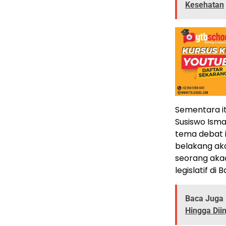
Kesehatan
Sementara it
Susiswo Ism
tema debat in
belakang aka
seorang aka
legislatif di
Baca Juga 
Hingga Dii