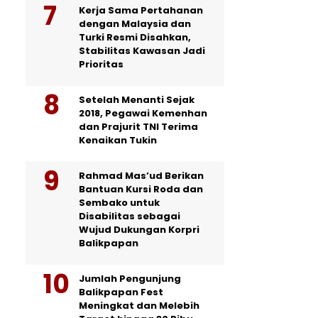
Kerja Sama Pertahanan
dengan Malaysia dan
Turki Resmi Disahkan,
Stabilitas Kawasan Jadi
Prioritas
Setelah Menanti Sejak
2018, Pegawai Kemenhan
dan Prajurit TNI Terima
Kenaikan Tukin
Rahmad Mas’ud Berikan
Bantuan Kursi Roda dan
Sembako untuk
Disabilitas sebagai
Wujud Dukungan Korpri
Balikpapan
Jumlah Pengunjung
Balikpapan Fest
Meningkat dan Melebih