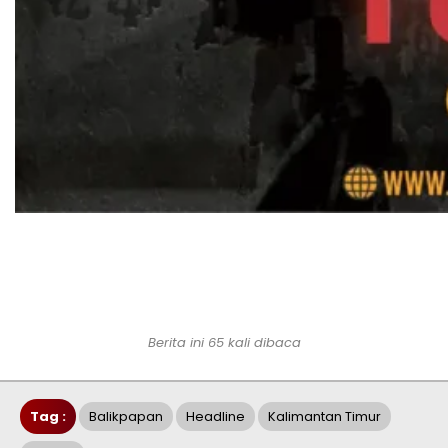
Berita ini 65 kali dibaca
Tag :
Balikpapan
Headline
Kalimantan Timur