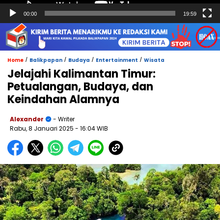
00:00
19:59
/
/
/
/
Home
Balikpapan
Budaya
Entertainment
Wisata
Jelajahi Kalimantan Timur:
Petualangan, Budaya, dan
Keindahan Alamnya
Alexander
- Writer
Rabu, 8 Januari 2025
- 16:04 WIB