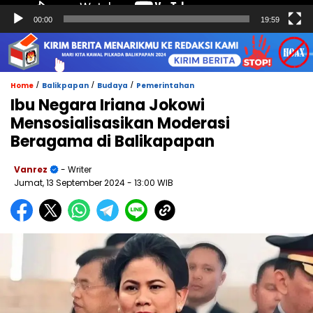
00:00
19:59
/
/
/
Home
Balikpapan
Budaya
Pemerintahan
Ibu Negara Iriana Jokowi
Mensosialisasikan Moderasi
Beragama di Balikapapan
Vanrez
- Writer
Jumat, 13 September 2024
- 13:00 WIB