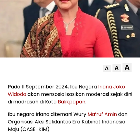
A
A
A
Pada 11 September 2024, Ibu Negara
Iriana
Joko
Widodo
akan mensosialisasikan moderasi sejak dini
di madrasah di Kota
Balikpapan
.
Ibu negara Iriana ditemani Wury
Ma’ruf Amin
dan
Organisasi Aksi Solidaritas Era Kabinet Indonesia
Maju (OASE-KIM).