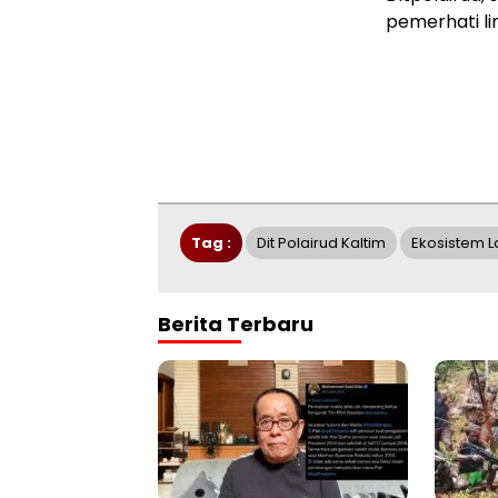
pemerhati li
Tag :
Dit Polairud Kaltim
Ekosistem L
Berita Terbaru