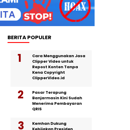
BERITA POPULER
Cara Menggunakan Jasa
Clipper Video untuk
Repost Konten Tanpa
Kena Copyright
ClipperVideo.id
Pasar Terapung
Banjarmasin Kini Sudah
Menerima Pembayaran
QRIS
Kemhan Dukung
Kebijakan Presiden