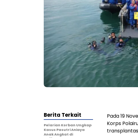
Berita Terkait
Pada 19 Nov
Korps Polai
Pelarian Korban Ungkap
Kasus Pasutri Aniaya
transplantas
Anak Angkat di