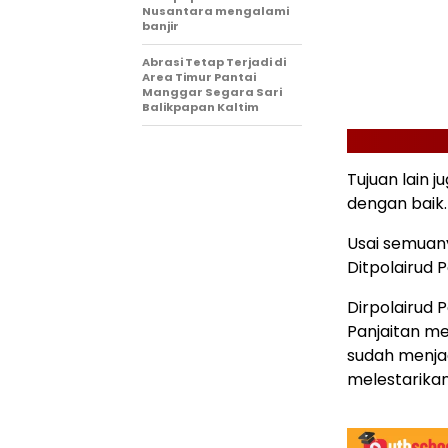
Nusantara mengalami
banjir
Abrasi Tetap Terjadi di
Area Timur Pantai
Manggar Segara Sari
Balikpapan Kaltim
Tujuan lain 
dengan baik
Usai semuan
Ditpolairud 
Dirpolairud
Panjaitan m
sudah menjad
melestarika