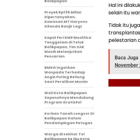
Balikpapan
Hal ini dila
selain itu wa
Proyek Rp136 Miliar
Dipertanyakan,
Kawasan MT Haryono
Tidak itu ju
Dilanda Banjir Lagi
transplanta
Kapal Feri KMP Muchlisa
pelestarian 
Tenggelam di Teluk
Balikpapan, Tim SAR
Masih Melanjutkan
Pencarian
Baca Juga 
November 
BMKG Ingatkan
Waspada Terhadap
Angin Puting Beliung
Saat Peralihan Musim
Wali Kota Balikpapan
Sepenuhnya Mendukung
Program GratisPol
Korban Tanah Longsor Di
Balikpapan Dalam
Pendampingan Petugas
Warga di sekitar Tol
Balikpapan ke Ibu Kota