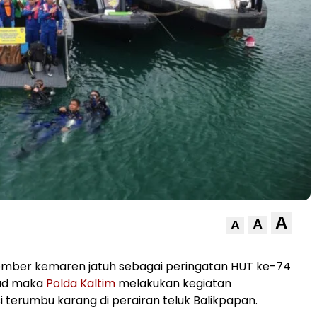
A
A
A
ember kemaren jatuh sebagai peringatan HUT ke-74
rud maka
Polda Kaltim
melakukan kegiatan
i terumbu karang di perairan teluk Balikpapan.