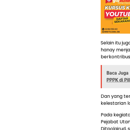
Selain itu ju
hanay menjag
berkontribus
Baca Juga 
PPPK di Pi
Dan yang ter
kelestarian 
Pada kegiata
Pejabat Utam
Ditpolairud, 