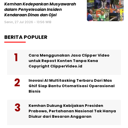
Kemhan Kedepankan Musyawarah
dalam Penyelesaian Insiden
Kendaraan Dinas dan Ojol
Senin, 27 Jul 2026 - 13:56 WIB
BERITA POPULER
Cara Menggunakan Jasa Clipper Video
untuk Repost Konten Tanpa Kena
Copyright ClipperVideo.id
Inovasi AI Multitasking Terbaru Dari Mas
Ghif Siap Bantu Otomatisasi Operasional
Bisnis
Kemhan Dukung Kebijakan Presiden
Prabowo, Pertahanan Nasional Tak Hanya
Diukur dari Besaran Anggaran