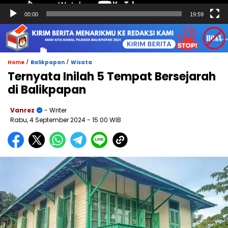
00:00
19:59
/
/
Home
Balikpapan
Wisata
Ternyata Inilah 5 Tempat Bersejarah
di Balikpapan
Vanrez
- Writer
Rabu, 4 September 2024
- 15:00 WIB