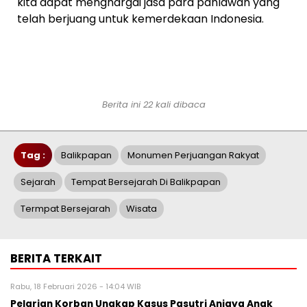
kita dapat menghargai jasa para pahlawan yang
telah berjuang untuk kemerdekaan Indonesia.
Berita ini 22 kali dibaca
Tag :
Balikpapan
Monumen Perjuangan Rakyat
Sejarah
Tempat Bersejarah Di Balikpapan
Termpat Bersejarah
Wisata
BERITA TERKAIT
Rabu, 18 Februari 2026 - 14:04 WIB
Pelarian Korban Ungkap Kasus Pasutri Aniaya Anak